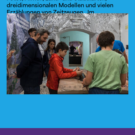
dreidimensionalen Modellen und vielen
Erzählungen von Zeitzeugen.
Im
Semiruralipark befindet sich die
mittelalterliche archäologische Fundstätte
St. Maria in der Au.
Zum Programm