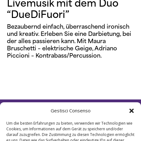
Livemusik mit dem Duo
“DueDiFuori”
Bezaubernd einfach, überraschend ironisch
und kreativ. Erleben Sie eine Darbietung, bei
der alles passieren kann. Mit Maura
Bruschetti – elektrische Geige, Adriano
Piccioni – Kontrabass/Percussion.
Gestisci Consenso
Home
Programmübersicht
Um die besten Erfahrungen zu bieten, verwenden wir Technologien wie
Karte
Cookies, um Informationen auf dem Gerät zu speichern und/oder
Cookie Policy
darauf zuzugreifen. Die Zustimmung zu diesen Technologien ermöglicht
Privacy Policy
es uns, Daten wie das Surfverhalten oder eindeutige IDs auf dieser